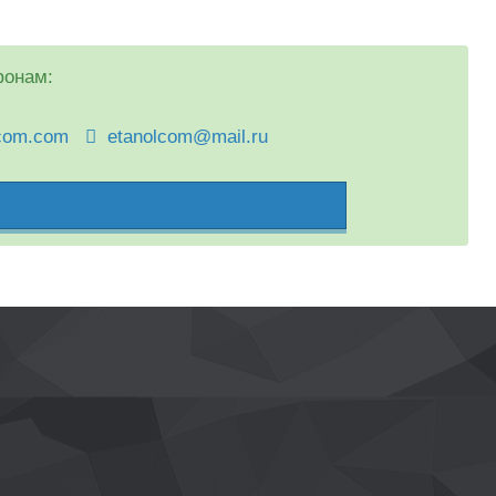
фонам:
com.com
etanolcom@mail.ru