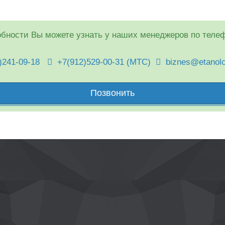
бности Вы можете узнать у наших менеджеров по теле
241-09-18
+7(912)529-00-31 (МТС)
biznes@etanol
Позвонить